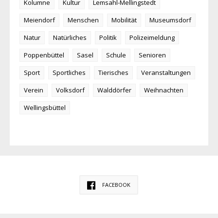
Kolumne
Kultur
Lemsahl-Mellingstedt
Meiendorf
Menschen
Mobilität
Museumsdorf
Natur
Natürliches
Politik
Polizeimeldung
Poppenbüttel
Sasel
Schule
Senioren
Sport
Sportliches
Tierisches
Veranstaltungen
Verein
Volksdorf
Walddörfer
Weihnachten
Wellingsbüttel
FACEBOOK