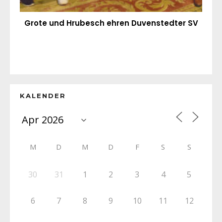
Grote und Hrubesch ehren Duvenstedter SV
KALENDER
M
D
M
D
F
S
S
30
31
1
2
3
4
5
6
7
8
9
10
11
12