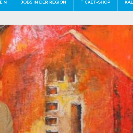
EIN
JOBS IN DER REGION
TICKET-SHOP
KA