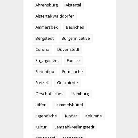
Ahrensburg
Alstertal
Alstertal/Walddörfer
Ammersbek
Bauliches
Bergstedt
Bürgerinitiative
Corona
Duvenstedt
Engagement
Familie
Ferientipp
Formsache
Freizeit
Geschichte
Geschäftliches
Hamburg
Hilfen
Hummelsbüttel
Jugendliche
Kinder
Kolumne
Kultur
Lemsahl-Mellingstedt