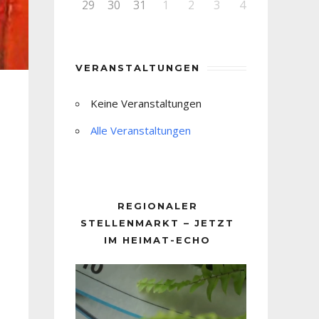
29
30
31
1
2
3
4
VERANSTALTUNGEN
Keine Veranstaltungen
Alle Veranstaltungen
REGIONALER
STELLENMARKT – JETZT
IM HEIMAT-ECHO
Video-
Player