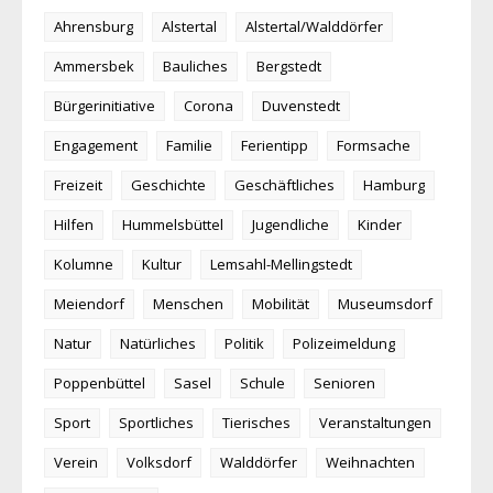
Ahrensburg
Alstertal
Alstertal/Walddörfer
Ammersbek
Bauliches
Bergstedt
Bürgerinitiative
Corona
Duvenstedt
Engagement
Familie
Ferientipp
Formsache
Freizeit
Geschichte
Geschäftliches
Hamburg
Hilfen
Hummelsbüttel
Jugendliche
Kinder
Kolumne
Kultur
Lemsahl-Mellingstedt
Meiendorf
Menschen
Mobilität
Museumsdorf
Natur
Natürliches
Politik
Polizeimeldung
Poppenbüttel
Sasel
Schule
Senioren
Sport
Sportliches
Tierisches
Veranstaltungen
Verein
Volksdorf
Walddörfer
Weihnachten