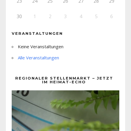
23
24
25
26
27
28
29
30
1
2
3
4
5
6
VERANSTALTUNGEN
Keine Veranstaltungen
Alle Veranstaltungen
REGIONALER STELLENMARKT – JETZT
IM HEIMAT-ECHO
Video-
Player