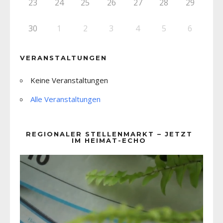
23
24
25
26
27
28
29
30
1
2
3
4
5
6
VERANSTALTUNGEN
Keine Veranstaltungen
Alle Veranstaltungen
REGIONALER STELLENMARKT – JETZT
IM HEIMAT-ECHO
Video-
Player