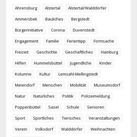
Ahrensburg
Alstertal
Alstertal/Walddörfer
Ammersbek
Bauliches
Bergstedt
Bürgerinitiative
Corona
Duvenstedt
Engagement
Familie
Ferientipp
Formsache
Freizeit
Geschichte
Geschäftliches
Hamburg
Hilfen
Hummelsbüttel
Jugendliche
Kinder
Kolumne
Kultur
Lemsahl-Mellingstedt
Meiendorf
Menschen
Mobilität
Museumsdorf
Natur
Natürliches
Politik
Polizeimeldung
Poppenbüttel
Sasel
Schule
Senioren
Sport
Sportliches
Tierisches
Veranstaltungen
Verein
Volksdorf
Walddörfer
Weihnachten