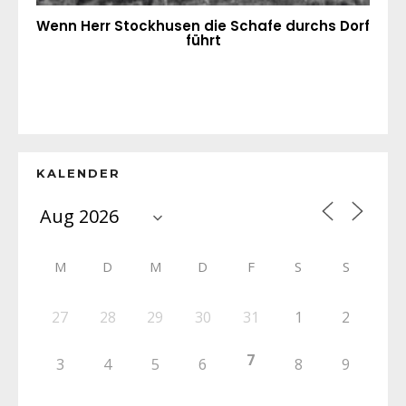
Wenn Herr Stockhusen die Schafe durchs Dorf
führt
KALENDER
M
D
M
D
F
S
S
27
28
29
30
31
1
2
7
3
4
5
6
8
9