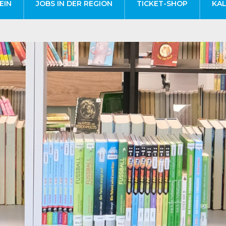
EIN
JOBS IN DER REGION
TICKET-SHOP
KA