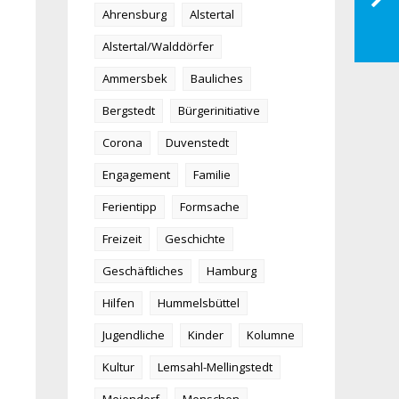
Ahrensburg
Alstertal
Alstertal/Walddörfer
Ammersbek
Bauliches
Bergstedt
Bürgerinitiative
Corona
Duvenstedt
Engagement
Familie
Ferientipp
Formsache
Freizeit
Geschichte
Geschäftliches
Hamburg
Hilfen
Hummelsbüttel
Jugendliche
Kinder
Kolumne
Kultur
Lemsahl-Mellingstedt