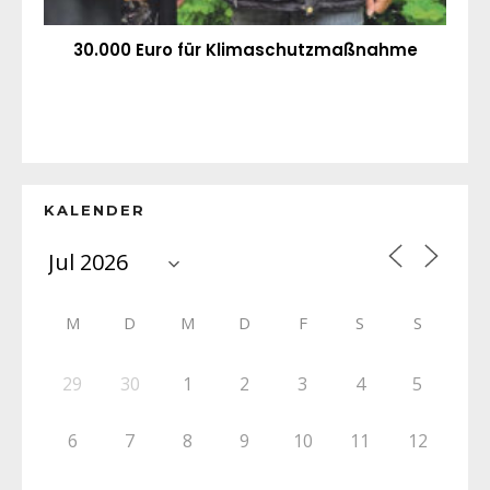
30.000 Euro für Klimaschutzmaßnahme
KALENDER
M
D
M
D
F
S
S
29
30
1
2
3
4
5
6
7
8
9
10
11
12