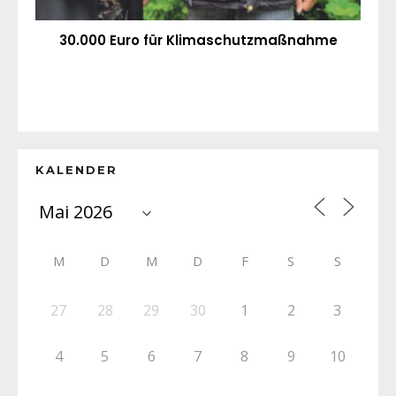
30.000 Euro für Klimaschutzmaßnahme
KALENDER
M
D
M
D
F
S
S
27
28
29
30
1
2
3
4
5
6
7
8
9
10