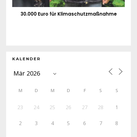
30.000 Euro für Klimaschutzmaßnahme
KALENDER
M
D
M
D
F
S
S
23
24
25
26
27
28
1
2
3
4
5
6
7
8