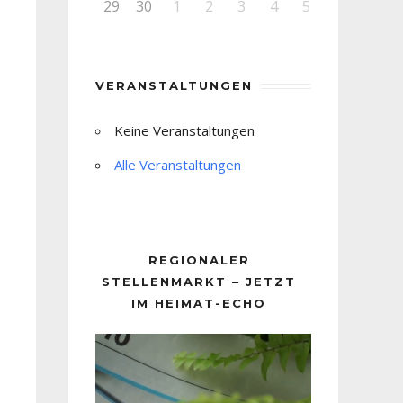
29
30
1
2
3
4
5
VERANSTALTUNGEN
Keine Veranstaltungen
Alle Veranstaltungen
REGIONALER
STELLENMARKT – JETZT
IM HEIMAT-ECHO
Video-
Player