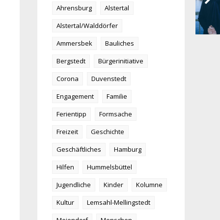
Ahrensburg
Alstertal
Alstertal/Walddörfer
Ammersbek
Bauliches
Bergstedt
Bürgerinitiative
Corona
Duvenstedt
Engagement
Familie
Ferientipp
Formsache
Freizeit
Geschichte
Geschäftliches
Hamburg
Hilfen
Hummelsbüttel
Jugendliche
Kinder
Kolumne
Kultur
Lemsahl-Mellingstedt