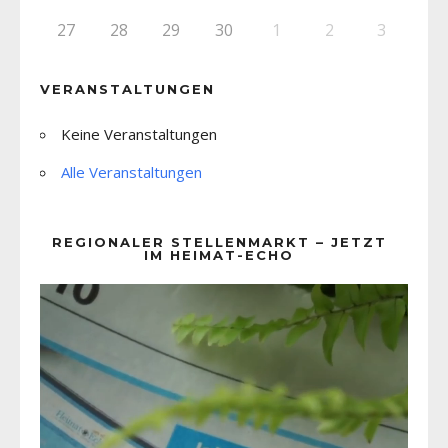
27
28
29
30
1
2
3
VERANSTALTUNGEN
Keine Veranstaltungen
Alle Veranstaltungen
REGIONALER STELLENMARKT – JETZT
IM HEIMAT-ECHO
Video-
Player