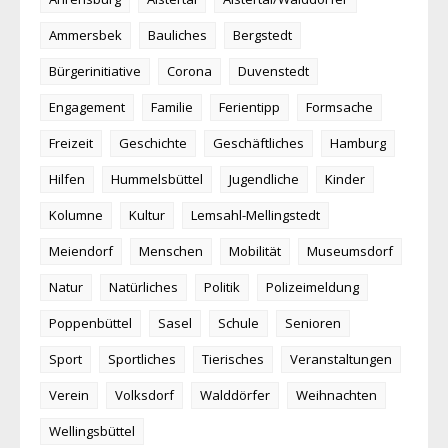
Ammersbek
Bauliches
Bergstedt
Bürgerinitiative
Corona
Duvenstedt
Engagement
Familie
Ferientipp
Formsache
Freizeit
Geschichte
Geschäftliches
Hamburg
Hilfen
Hummelsbüttel
Jugendliche
Kinder
Kolumne
Kultur
Lemsahl-Mellingstedt
Meiendorf
Menschen
Mobilität
Museumsdorf
Natur
Natürliches
Politik
Polizeimeldung
Poppenbüttel
Sasel
Schule
Senioren
Sport
Sportliches
Tierisches
Veranstaltungen
Verein
Volksdorf
Walddörfer
Weihnachten
Wellingsbüttel