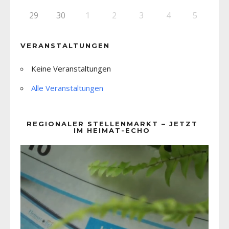
29
30
1
2
3
4
5
VERANSTALTUNGEN
Keine Veranstaltungen
Alle Veranstaltungen
REGIONALER STELLENMARKT – JETZT
IM HEIMAT-ECHO
Video-
Player