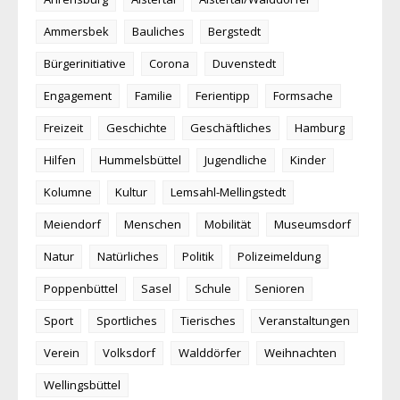
Ammersbek
Bauliches
Bergstedt
Bürgerinitiative
Corona
Duvenstedt
Engagement
Familie
Ferientipp
Formsache
Freizeit
Geschichte
Geschäftliches
Hamburg
Hilfen
Hummelsbüttel
Jugendliche
Kinder
Kolumne
Kultur
Lemsahl-Mellingstedt
Meiendorf
Menschen
Mobilität
Museumsdorf
Natur
Natürliches
Politik
Polizeimeldung
Poppenbüttel
Sasel
Schule
Senioren
Sport
Sportliches
Tierisches
Veranstaltungen
Verein
Volksdorf
Walddörfer
Weihnachten
Wellingsbüttel