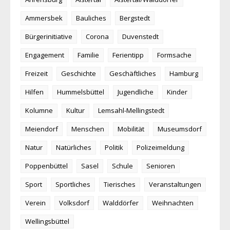
Ammersbek
Bauliches
Bergstedt
Bürgerinitiative
Corona
Duvenstedt
Engagement
Familie
Ferientipp
Formsache
Freizeit
Geschichte
Geschäftliches
Hamburg
Hilfen
Hummelsbüttel
Jugendliche
Kinder
Kolumne
Kultur
Lemsahl-Mellingstedt
Meiendorf
Menschen
Mobilität
Museumsdorf
Natur
Natürliches
Politik
Polizeimeldung
Poppenbüttel
Sasel
Schule
Senioren
Sport
Sportliches
Tierisches
Veranstaltungen
Verein
Volksdorf
Walddörfer
Weihnachten
Wellingsbüttel