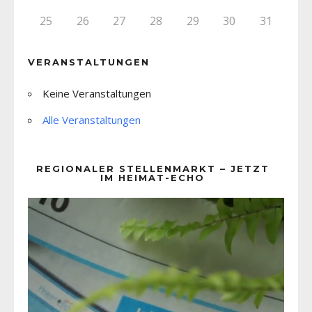
25
26
27
28
29
30
31
VERANSTALTUNGEN
Keine Veranstaltungen
Alle Veranstaltungen
REGIONALER STELLENMARKT – JETZT
IM HEIMAT-ECHO
Video-
Player