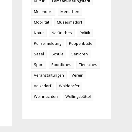
Kultur
Lemsahl-Mellingstedt
Meiendorf
Menschen
Mobilität
Museumsdorf
Natur
Natürliches
Politik
Polizeimeldung
Poppenbüttel
Sasel
Schule
Senioren
Sport
Sportliches
Tierisches
Veranstaltungen
Verein
Volksdorf
Walddörfer
Weihnachten
Wellingsbüttel