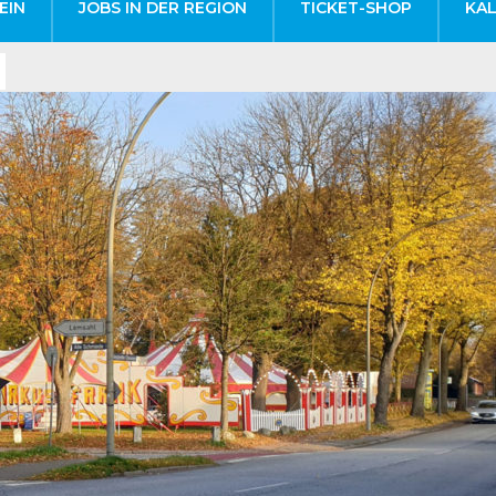
EIN
JOBS IN DER REGION
TICKET-SHOP
KA