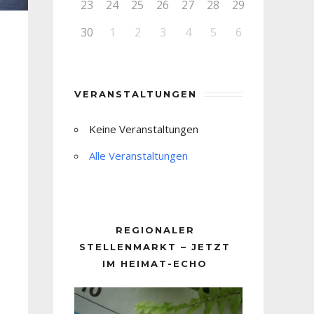
23
24
25
26
27
28
29
30
1
2
3
4
5
6
VERANSTALTUNGEN
Keine Veranstaltungen
Alle Veranstaltungen
REGIONALER
STELLENMARKT – JETZT
IM HEIMAT-ECHO
Video-