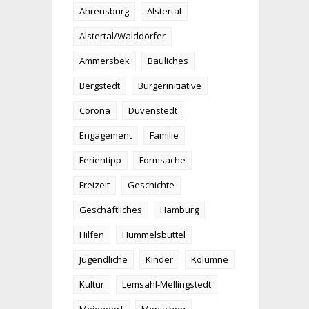
Ahrensburg
Alstertal
Alstertal/Walddörfer
Ammersbek
Bauliches
Bergstedt
Bürgerinitiative
Corona
Duvenstedt
Engagement
Familie
Ferientipp
Formsache
Freizeit
Geschichte
Geschäftliches
Hamburg
Hilfen
Hummelsbüttel
Jugendliche
Kinder
Kolumne
Kultur
Lemsahl-Mellingstedt