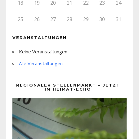
18
19
20
21
22
23
24
25
26
27
28
29
30
31
VERANSTALTUNGEN
Keine Veranstaltungen
Alle Veranstaltungen
REGIONALER STELLENMARKT – JETZT
IM HEIMAT-ECHO
Video-
Player