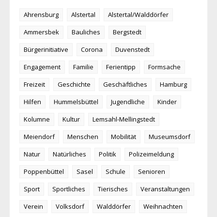
Ahrensburg
Alstertal
Alstertal/Walddörfer
Ammersbek
Bauliches
Bergstedt
Bürgerinitiative
Corona
Duvenstedt
Engagement
Familie
Ferientipp
Formsache
Freizeit
Geschichte
Geschäftliches
Hamburg
Hilfen
Hummelsbüttel
Jugendliche
Kinder
Kolumne
Kultur
Lemsahl-Mellingstedt
Meiendorf
Menschen
Mobilität
Museumsdorf
Natur
Natürliches
Politik
Polizeimeldung
Poppenbüttel
Sasel
Schule
Senioren
Sport
Sportliches
Tierisches
Veranstaltungen
Verein
Volksdorf
Walddörfer
Weihnachten