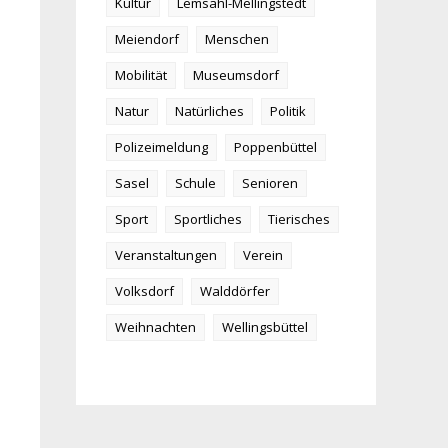
Kultur
Lemsahl-Mellingstedt
Meiendorf
Menschen
Mobilität
Museumsdorf
Natur
Natürliches
Politik
Polizeimeldung
Poppenbüttel
Sasel
Schule
Senioren
Sport
Sportliches
Tierisches
Veranstaltungen
Verein
Volksdorf
Walddörfer
Weihnachten
Wellingsbüttel