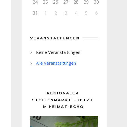
24
25
26
27
28
29
30
31
1
2
3
4
5
6
VERANSTALTUNGEN
Keine Veranstaltungen
Alle Veranstaltungen
REGIONALER
STELLENMARKT – JETZT
IM HEIMAT-ECHO
Video-