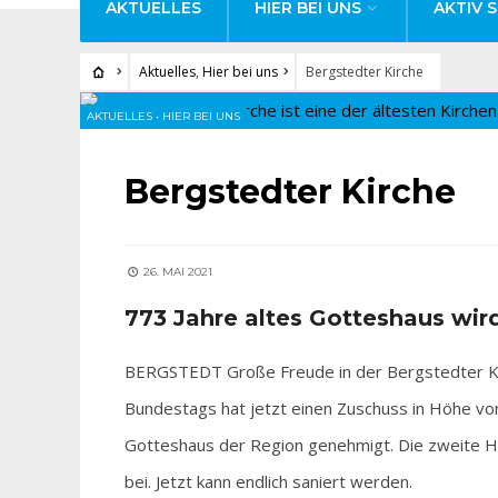
AKTUELLES
HIER BEI UNS
AKTIV S
Aktuelles
,
Hier bei uns
Bergstedter Kirche
AKTUELLES
•
HIER BEI UNS
Bergstedter Kirche
26. MAI 2021
773 Jahre altes Gotteshaus wird
BERGSTEDT Große Freude in der Bergstedter K
Bundestags hat jetzt einen Zuschuss in Höhe vo
Gotteshaus der Region genehmigt. Die zweite H
bei. Jetzt kann endlich saniert werden.