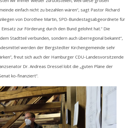
en wir immer wieder zurückstellen, weil diese großen
inde einfach nicht zu bezahlen wären“, sagt Pastor Richard
Anliegen von Dorothee Martin, SPD-Bundestagsabgeordnete für
 Einsatz zur Förderung durch den Bund gelohnt hat.“ Die
t dem Stadtteil verbunden, sondern auch überregional bekannt“,
 Bundesmittel werden der Bergstedter Kirchengemeinde sehr
tärken”, freut sich auch der Hamburger CDU-Landesvorsitzende
nzsenator Dr. Andreas Dressel lobt die „guten Pläne der
nat ko-finanziert”.