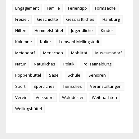
Engagement
Familie
Ferientipp
Formsache
Freizeit
Geschichte
Geschäftliches
Hamburg
Hilfen
Hummelsbüttel
Jugendliche
Kinder
Kolumne
Kultur
Lemsahl-Mellingstedt
Meiendorf
Menschen
Mobilität
Museumsdorf
Natur
Natürliches
Politik
Polizeimeldung
Poppenbüttel
Sasel
Schule
Senioren
Sport
Sportliches
Tierisches
Veranstaltungen
Verein
Volksdorf
Walddörfer
Weihnachten
Wellingsbüttel