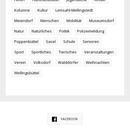
Kolumne
Kultur
Lemsahl-Mellingstedt
Meiendorf
Menschen
Mobilität
Museumsdorf
Natur
Natürliches
Politik
Polizeimeldung
Poppenbüttel
Sasel
Schule
Senioren
Sport
Sportliches
Tierisches
Veranstaltungen
Verein
Volksdorf
Walddörfer
Weihnachten
Wellingsbüttel
FACEBOOK