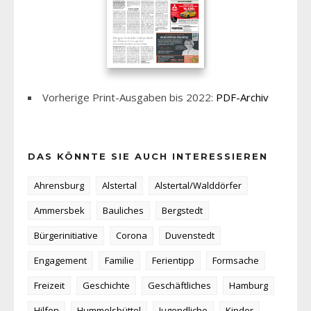
Vorherige Print-Ausgaben bis 2022:
PDF-Archiv
DAS KÖNNTE SIE AUCH INTERESSIEREN
Ahrensburg
Alstertal
Alstertal/Walddörfer
Ammersbek
Bauliches
Bergstedt
Bürgerinitiative
Corona
Duvenstedt
Engagement
Familie
Ferientipp
Formsache
Freizeit
Geschichte
Geschäftliches
Hamburg
Hilfen
Hummelsbüttel
Jugendliche
Kinder