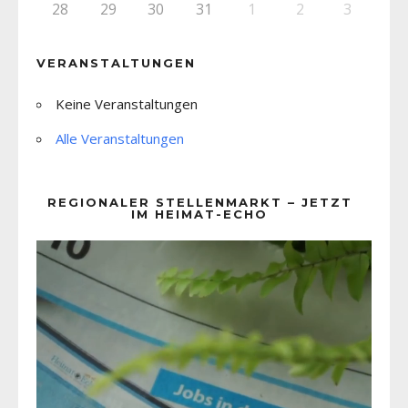
28
29
30
31
1
2
3
VERANSTALTUNGEN
Keine Veranstaltungen
Alle Veranstaltungen
REGIONALER STELLENMARKT – JETZT
IM HEIMAT-ECHO
Video-
Player