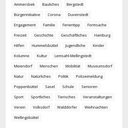
Ammersbek
Bauliches
Bergstedt
Bürgerinitiative
Corona
Duvenstedt
Engagement
Familie
Ferientipp
Formsache
Freizeit
Geschichte
Geschäftliches
Hamburg
Hilfen
Hummelsbüttel
Jugendliche
Kinder
Kolumne
Kultur
Lemsahl-Mellingstedt
Meiendorf
Menschen
Mobilität
Museumsdorf
Natur
Natürliches
Politik
Polizeimeldung
Poppenbüttel
Sasel
Schule
Senioren
Sport
Sportliches
Tierisches
Veranstaltungen
Verein
Volksdorf
Walddörfer
Weihnachten
Wellingsbüttel