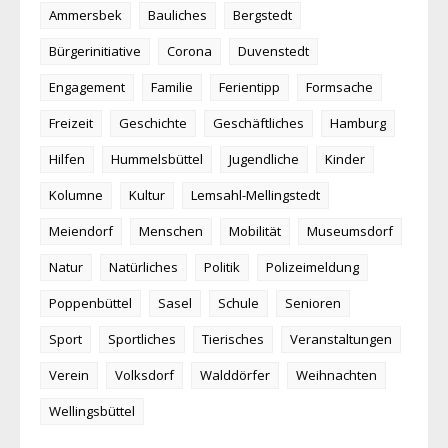
Ammersbek
Bauliches
Bergstedt
Bürgerinitiative
Corona
Duvenstedt
Engagement
Familie
Ferientipp
Formsache
Freizeit
Geschichte
Geschäftliches
Hamburg
Hilfen
Hummelsbüttel
Jugendliche
Kinder
Kolumne
Kultur
Lemsahl-Mellingstedt
Meiendorf
Menschen
Mobilität
Museumsdorf
Natur
Natürliches
Politik
Polizeimeldung
Poppenbüttel
Sasel
Schule
Senioren
Sport
Sportliches
Tierisches
Veranstaltungen
Verein
Volksdorf
Walddörfer
Weihnachten
Wellingsbüttel