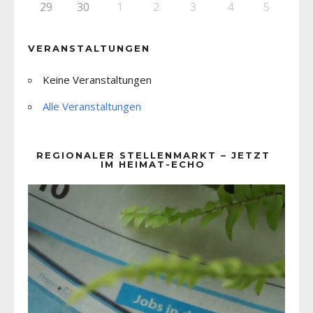
29
30
1
2
3
4
5
VERANSTALTUNGEN
Keine Veranstaltungen
Alle Veranstaltungen
REGIONALER STELLENMARKT – JETZT
IM HEIMAT-ECHO
Video-
Player