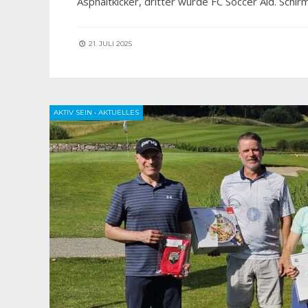
Asphaltkicker, dritter wurde FC Soccer Aid. Schir
21. JULI 2025
AKTIV SEIN
•
AKTUELLES