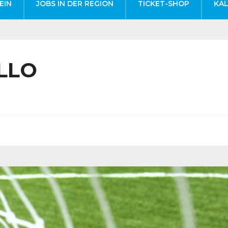
EIN
JOBS IN DER REGION
TICKET-SHOP
KA
LLO