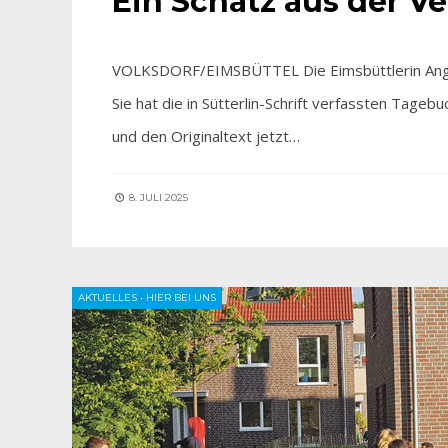
Ein Schatz aus der V
VOLKSDORF/EIMSBÜTTEL Die Eimsbüttlerin Angeli
Sie hat die in Sütterlin-Schrift verfassten Tageb
und den Originaltext jetzt…
8. JULI 2025
AKTUELLES
•
HIER BEI UNS