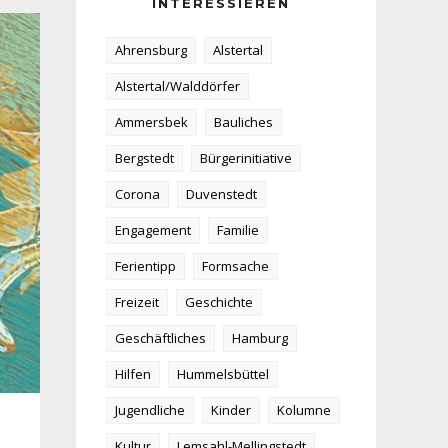
INTERESSIEREN
Ahrensburg
Alstertal
Alstertal/Walddörfer
Ammersbek
Bauliches
Bergstedt
Bürgerinitiative
Corona
Duvenstedt
Engagement
Familie
Ferientipp
Formsache
Freizeit
Geschichte
Geschäftliches
Hamburg
Hilfen
Hummelsbüttel
Jugendliche
Kinder
Kolumne
Kultur
Lemsahl-Mellingstedt