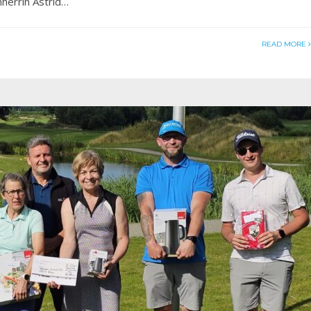
mherrin Astrid…
READ MORE