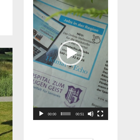
Player
00:00
00:51