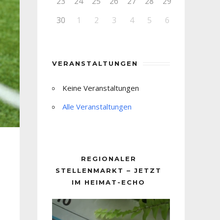
23
24
25
26
27
28
29
30
1
2
3
4
5
6
VERANSTALTUNGEN
Keine Veranstaltungen
Alle Veranstaltungen
REGIONALER
STELLENMARKT – JETZT
IM HEIMAT-ECHO
Video-