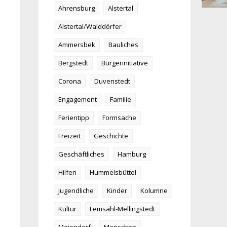
Ahrensburg
Alstertal
Alstertal/Walddörfer
Ammersbek
Bauliches
Bergstedt
Bürgerinitiative
Corona
Duvenstedt
Engagement
Familie
Ferientipp
Formsache
Freizeit
Geschichte
Geschäftliches
Hamburg
Hilfen
Hummelsbüttel
Jugendliche
Kinder
Kolumne
Kultur
Lemsahl-Mellingstedt