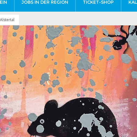
EIN
JOBS IN DER REGION
TICKET-SHOP
KA
Alstertal