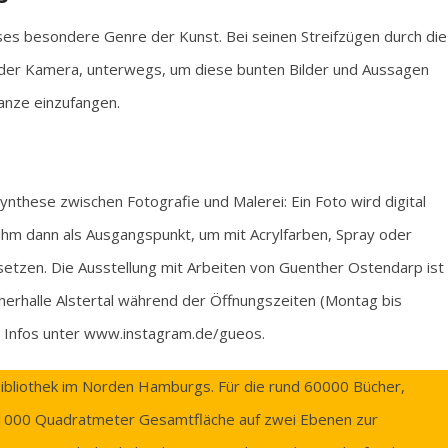
ses besondere Genre der Kunst. Bei seinen Streifzügen durch die
, der Kamera, unterwegs, um diese bunten Bilder und Aussagen
hanze einzufangen.
nthese zwischen Fotografie und Malerei: Ein Foto wird digital
 ihm dann als Ausgangspunkt, um mit Acrylfarben, Spray oder
 setzen. Die Ausstellung mit Arbeiten von Guenther Ostendarp ist
herhalle Alstertal während der Öffnungszeiten (Montag bis
e Infos unter www.instagram.de/gueos.
ilbibliothek im Norden Hamburgs. Für die rund 60000 Bücher,
n 1000 Quadratmeter Gesamtfläche auf zwei Ebenen zur