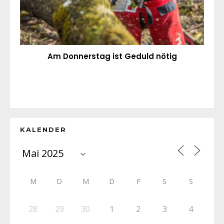
Am Donnerstag ist Geduld nötig
KALENDER
M
D
M
D
F
S
S
28
29
30
1
2
3
4