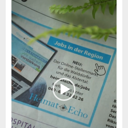
Video-
Player