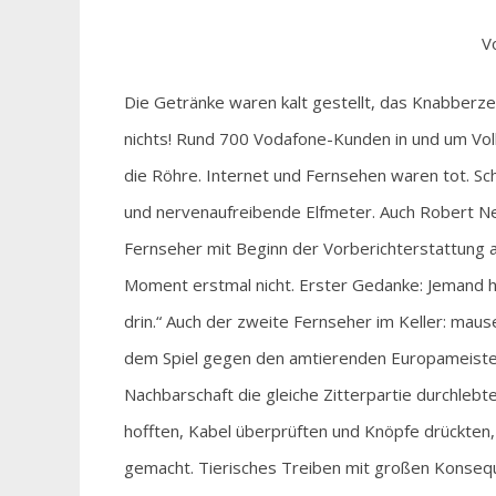
V
Die Getränke waren kalt gestellt, das Knabberze
nichts! Rund 700 Vodafone-Kunden in und um Vol
die Röhre. Internet und Fernsehen waren tot. Sc
und nervenaufreibende Elfmeter. Auch Robert Neu
Fernseher mit Beginn der Vorberichterstattung a
Moment erstmal nicht. Erster Gedanke: Jemand h
drin.“ Auch der zweite Fernseher im Keller: mause
dem Spiel gegen den amtierenden Europameister
Nachbarschaft die gleiche Zitterpartie durchlebt
hofften, Kabel überprüften und Knöpfe drückten, 
gemacht. Tierisches Treiben mit großen Konseq