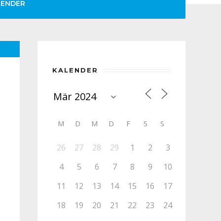
LENDER
KALENDER
M
D
M
D
F
S
S
26
27
28
29
1
2
3
4
5
6
7
8
9
10
11
12
13
14
15
16
17
18
19
20
21
22
23
24