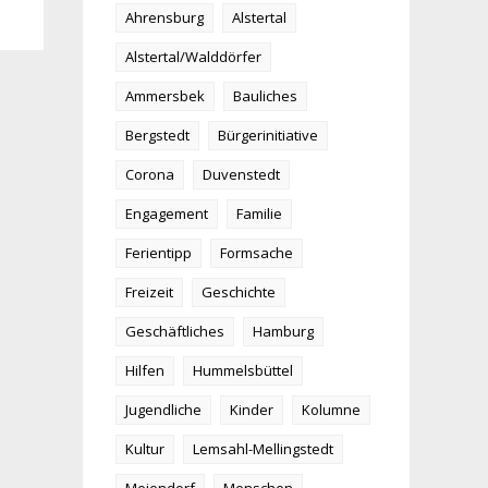
Ahrensburg
Alstertal
Alstertal/Walddörfer
Ammersbek
Bauliches
Bergstedt
Bürgerinitiative
Corona
Duvenstedt
Engagement
Familie
Ferientipp
Formsache
Freizeit
Geschichte
Geschäftliches
Hamburg
Hilfen
Hummelsbüttel
Jugendliche
Kinder
Kolumne
Kultur
Lemsahl-Mellingstedt