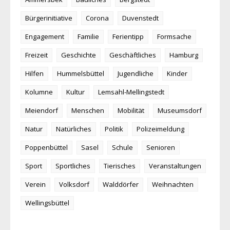
Bürgerinitiative
Corona
Duvenstedt
Engagement
Familie
Ferientipp
Formsache
Freizeit
Geschichte
Geschäftliches
Hamburg
Hilfen
Hummelsbüttel
Jugendliche
Kinder
Kolumne
Kultur
Lemsahl-Mellingstedt
Meiendorf
Menschen
Mobilität
Museumsdorf
Natur
Natürliches
Politik
Polizeimeldung
Poppenbüttel
Sasel
Schule
Senioren
Sport
Sportliches
Tierisches
Veranstaltungen
Verein
Volksdorf
Walddörfer
Weihnachten
Wellingsbüttel