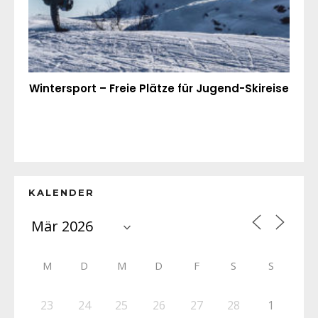
Wintersport – Freie Plätze für Jugend-Skireise
KALENDER
M
D
M
D
F
S
S
23
24
25
26
27
28
1