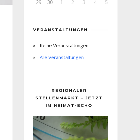
29
30
1
2
3
4
5
VERANSTALTUNGEN
Keine Veranstaltungen
Alle Veranstaltungen
REGIONALER
STELLENMARKT – JETZT
IM HEIMAT-ECHO
Video-
Player