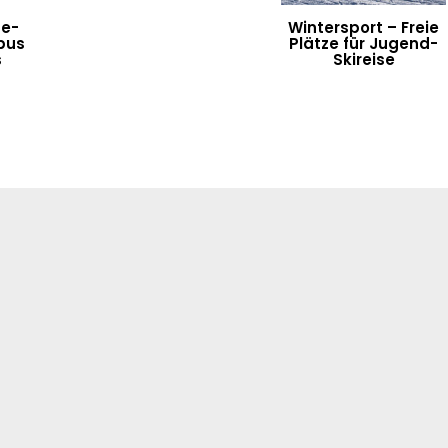
ne-
Wintersport – Freie
bus
Plätze für Jugend-
s
Skireise