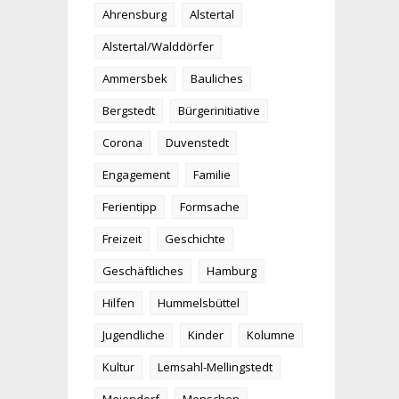
Ahrensburg
Alstertal
Alstertal/Walddörfer
Ammersbek
Bauliches
Bergstedt
Bürgerinitiative
Corona
Duvenstedt
Engagement
Familie
Ferientipp
Formsache
Freizeit
Geschichte
Geschäftliches
Hamburg
Hilfen
Hummelsbüttel
Jugendliche
Kinder
Kolumne
Kultur
Lemsahl-Mellingstedt