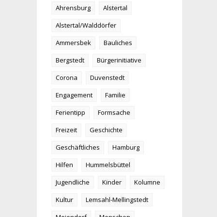
Ahrensburg
Alstertal
Alstertal/Walddörfer
Ammersbek
Bauliches
Bergstedt
Bürgerinitiative
Corona
Duvenstedt
Engagement
Familie
Ferientipp
Formsache
Freizeit
Geschichte
Geschäftliches
Hamburg
Hilfen
Hummelsbüttel
Jugendliche
Kinder
Kolumne
Kultur
Lemsahl-Mellingstedt