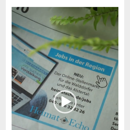
Video-
Player