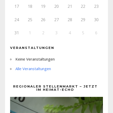
17
18
19
20
21
22
23
24
25
26
27
28
29
30
31
1
2
3
4
5
6
VERANSTALTUNGEN
Keine Veranstaltungen
Alle Veranstaltungen
REGIONALER STELLENMARKT – JETZT
IM HEIMAT-ECHO
Video-
Player