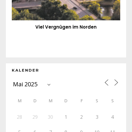
Viel Vergnügen im Norden
KALENDER
M
D
M
D
F
S
S
28
29
30
1
2
3
4