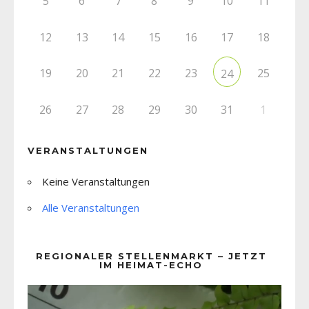
5
6
7
8
9
10
11
12
13
14
15
16
17
18
19
20
21
22
23
25
24
26
27
28
29
30
31
1
VERANSTALTUNGEN
Keine Veranstaltungen
Alle Veranstaltungen
REGIONALER STELLENMARKT – JETZT
IM HEIMAT-ECHO
Video-