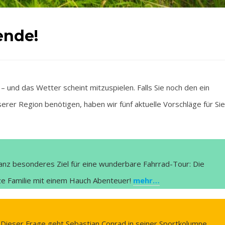
ende!
 das Wetter scheint mitzuspielen. Falls Sie noch den ein
rer Region benötigen, haben wir fünf aktuelle Vorschläge für Sie
anz besonderes Ziel für eine wunderbare Fahrrad-Tour: Die
anze Familie mit einem Hauch Abenteuer!
mehr…
d? Dieser Frage geht Sebastian Conrad in seiner Sportkolumne