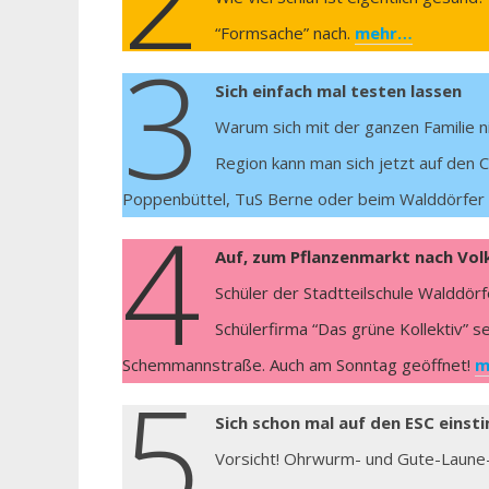
“Formsache” nach.
mehr…
3
Sich einfach mal testen lassen
Warum sich mit der ganzen Familie ni
Region kann man sich jetzt auf den 
Poppenbüttel, TuS Berne oder beim Walddörfer S
4
Auf, zum Pflanzenmarkt nach Vol
Schüler der Stadtteilschule Walddör
Schülerfirma “Das grüne Kollektiv” 
Schemmannstraße. Auch am Sonntag geöffnet!
m
5
Sich schon mal auf den ESC eins
Vorsicht! Ohrwurm- und Gute-Laune-