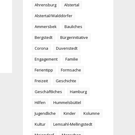
Ahrensburg
Alstertal
Alstertal/Walddörfer
Ammersbek
Bauliches
Bergstedt
Bürgerinitiative
Corona
Duvenstedt
Engagement
Familie
Ferientipp
Formsache
Freizeit
Geschichte
Geschäftliches
Hamburg
Hilfen
Hummelsbüttel
Jugendliche
Kinder
Kolumne
Kultur
Lemsahl-Mellingstedt