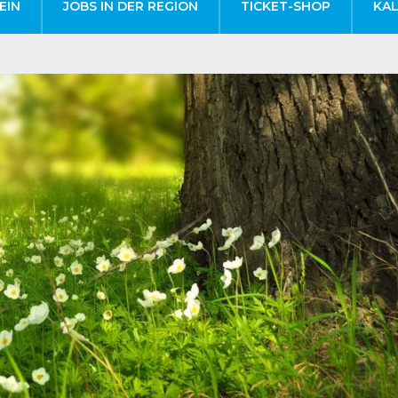
EIN
JOBS IN DER REGION
TICKET-SHOP
KA