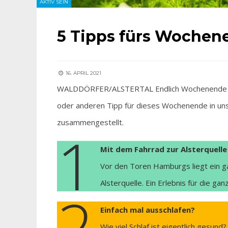
AKTIV SEIN
5 Tipps fürs Wochen
16. APRIL 2021
WALDDÖRFER/ALSTERTAL Endlich Wochenende – und
oder anderen Tipp für dieses Wochenende in unse
zusammengestellt.
1
Mit dem Fahrrad zur Alsterquelle
Vor den Toren Hamburgs liegt ein g
Alsterquelle. Ein Erlebnis für die g
2
Einfach mal ausschlafen?
Wie viel Schlaf ist eigentlich gesun