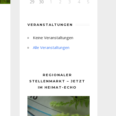
29
30
1
2
3
4
5
VERANSTALTUNGEN
Keine Veranstaltungen
Alle Veranstaltungen
REGIONALER
STELLENMARKT – JETZT
IM HEIMAT-ECHO
Video-
Player