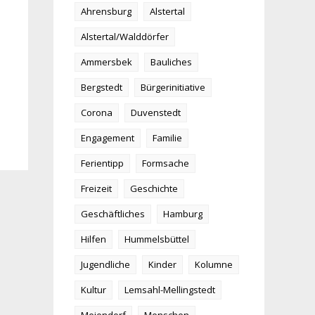
Ahrensburg
Alstertal
Alstertal/Walddörfer
Ammersbek
Bauliches
Bergstedt
Bürgerinitiative
Corona
Duvenstedt
Engagement
Familie
Ferientipp
Formsache
Freizeit
Geschichte
Geschäftliches
Hamburg
Hilfen
Hummelsbüttel
Jugendliche
Kinder
Kolumne
Kultur
Lemsahl-Mellingstedt