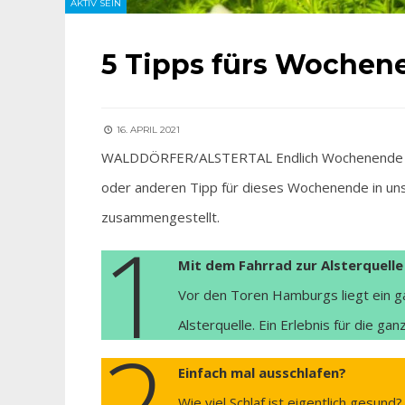
AKTIV SEIN
5 Tipps fürs Wochen
16. APRIL 2021
WALDDÖRFER/ALSTERTAL Endlich Wochenende – und
oder anderen Tipp für dieses Wochenende in unse
zusammengestellt.
1
Mit dem Fahrrad zur Alsterquelle
Vor den Toren Hamburgs liegt ein g
Alsterquelle. Ein Erlebnis für die g
2
Einfach mal ausschlafen?
Wie viel Schlaf ist eigentlich gesun