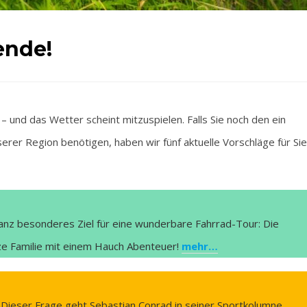
ende!
 das Wetter scheint mitzuspielen. Falls Sie noch den ein
rer Region benötigen, haben wir fünf aktuelle Vorschläge für Sie
anz besonderes Ziel für eine wunderbare Fahrrad-Tour: Die
anze Familie mit einem Hauch Abenteuer!
mehr…
d? Dieser Frage geht Sebastian Conrad in seiner Sportkolumne