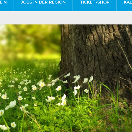
EIN
JOBS IN DER REGION
TICKET-SHOP
KA