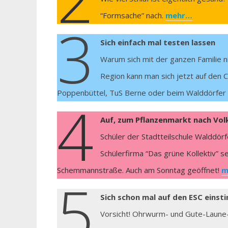
“Formsache” nach.
mehr…
3
Sich einfach mal testen lassen
Warum sich mit der ganzen Familie ni
Region kann man sich jetzt auf den 
Poppenbüttel, TuS Berne oder beim Walddörfer S
4
Auf, zum Pflanzenmarkt nach Vol
Schüler der Stadtteilschule Walddör
Schülerfirma “Das grüne Kollektiv” 
Schemmannstraße. Auch am Sonntag geöffnet!
m
5
Sich schon mal auf den ESC eins
Vorsicht! Ohrwurm- und Gute-Laune-