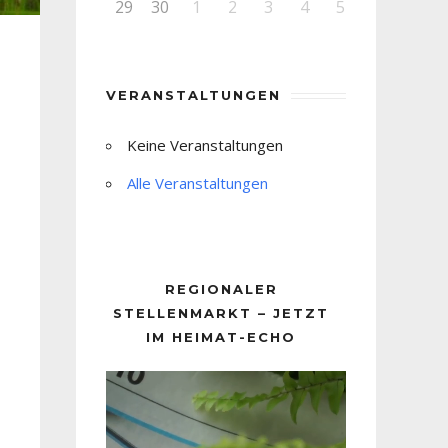
29
30
1
2
3
4
5
VERANSTALTUNGEN
Keine Veranstaltungen
Alle Veranstaltungen
REGIONALER
STELLENMARKT – JETZT
IM HEIMAT-ECHO
Video-
Player