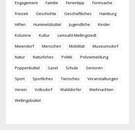
Engagement
Familie
Ferientipp
Formsache
Freizeit
Geschichte
Geschäftliches
Hamburg
Hilfen
Hummelsbüttel
Jugendliche
Kinder
Kolumne
Kultur
Lemsahl-Mellingstedt
Meiendorf
Menschen
Mobilität
Museumsdorf
Natur
Natürliches
Politik
Polizeimeldung
Poppenbüttel
Sasel
Schule
Senioren
Sport
Sportliches
Tierisches
Veranstaltungen
Verein
Volksdorf
Walddörfer
Weihnachten
Wellingsbüttel