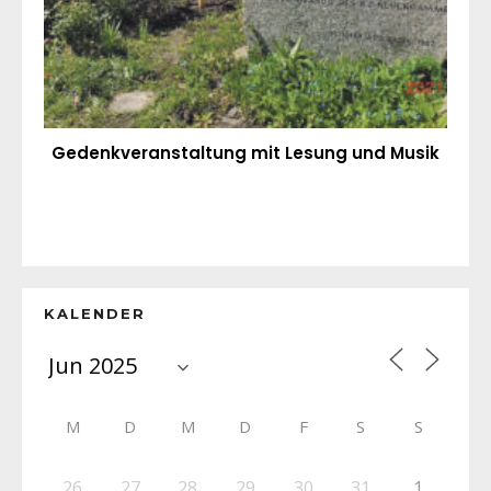
Gedenkveranstaltung mit Lesung und Musik
KALENDER
M
D
M
D
F
S
S
26
27
28
29
30
31
1