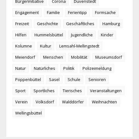
Bürgerinitiative
Corona
Duvenstedt
Engagement
Familie
Ferientipp
Formsache
Freizeit
Geschichte
Geschäftliches
Hamburg
Hilfen
Hummelsbüttel
Jugendliche
Kinder
Kolumne
Kultur
Lemsahl-Mellingstedt
Meiendorf
Menschen
Mobilität
Museumsdorf
Natur
Natürliches
Politik
Polizeimeldung
Poppenbüttel
Sasel
Schule
Senioren
Sport
Sportliches
Tierisches
Veranstaltungen
Verein
Volksdorf
Walddörfer
Weihnachten
Wellingsbüttel