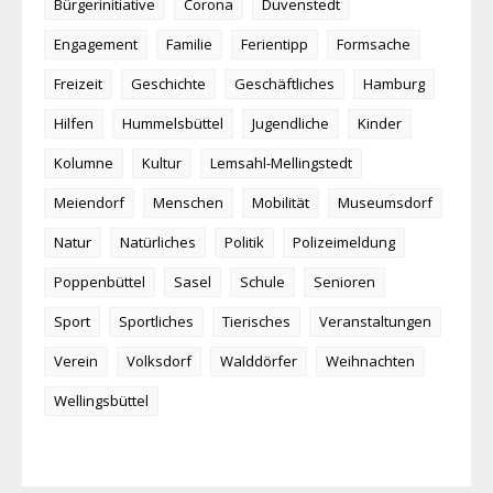
Bürgerinitiative
Corona
Duvenstedt
Engagement
Familie
Ferientipp
Formsache
Freizeit
Geschichte
Geschäftliches
Hamburg
Hilfen
Hummelsbüttel
Jugendliche
Kinder
Kolumne
Kultur
Lemsahl-Mellingstedt
Meiendorf
Menschen
Mobilität
Museumsdorf
Natur
Natürliches
Politik
Polizeimeldung
Poppenbüttel
Sasel
Schule
Senioren
Sport
Sportliches
Tierisches
Veranstaltungen
Verein
Volksdorf
Walddörfer
Weihnachten
Wellingsbüttel