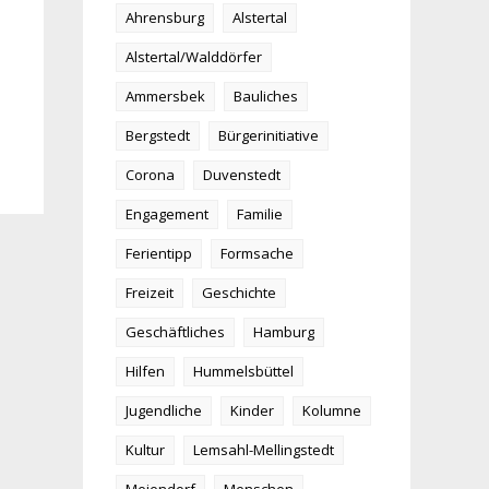
Ahrensburg
Alstertal
Alstertal/Walddörfer
Ammersbek
Bauliches
Bergstedt
Bürgerinitiative
Corona
Duvenstedt
Engagement
Familie
Ferientipp
Formsache
Freizeit
Geschichte
Geschäftliches
Hamburg
Hilfen
Hummelsbüttel
Jugendliche
Kinder
Kolumne
Kultur
Lemsahl-Mellingstedt