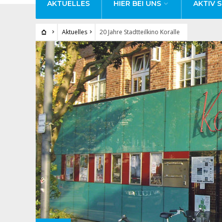
AKTUELLES
HIER BEI UNS
AKTIV S
Aktuelles
20 Jahre Stadtteilkino Koralle