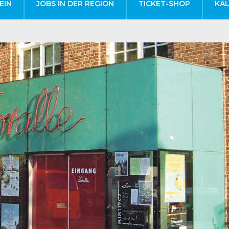
EIN
JOBS IN DER REGION
TICKET-SHOP
KA