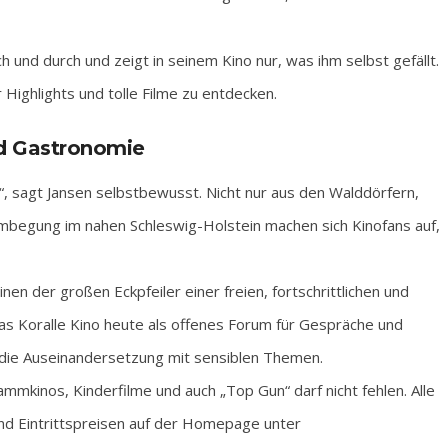
h und durch und zeigt in seinem Kino nur, was ihm selbst gefällt.
Highlights und tolle Filme zu entdecken.
d Gastronomie
on“, sagt Jansen selbstbewusst. Nicht nur aus den Walddörfern,
mbegung im nahen Schleswig-Holstein machen sich Kinofans auf,
nen der großen Eckpfeiler einer freien, fortschrittlichen und
as Koralle Kino heute als offenes Forum für Gespräche und
r die Auseinandersetzung mit sensiblen Themen.
rammkinos, Kinderfilme und auch „Top Gun“ darf nicht fehlen. Alle
nd Eintrittspreisen auf der Homepage unter