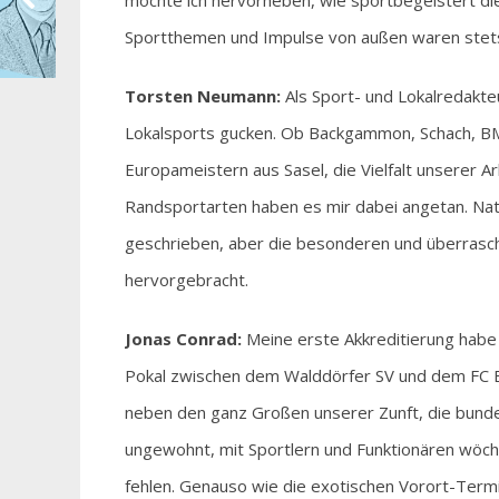
möchte ich hervorheben, wie sportbegeistert di
Sportthemen und Impulse von außen waren stets
Torsten Neumann:
Als Sport- und Lokalredakte
Lokalsports gucken. Ob Backgammon, Schach, BM
Europameistern aus Sasel, die Vielfalt unserer 
Randsportarten haben es mir dabei angetan. Natü
geschrieben, aber die besonderen und überras
hervorgebracht.
Jonas Conrad:
Meine erste Akkreditierung habe
Pokal zwischen dem Walddörfer SV und dem FC Ba
neben den ganz Großen unserer Zunft, die bunde
ungewohnt, mit Sportlern und Funktionären wöche
fehlen. Genauso wie die exotischen Vorort-Term