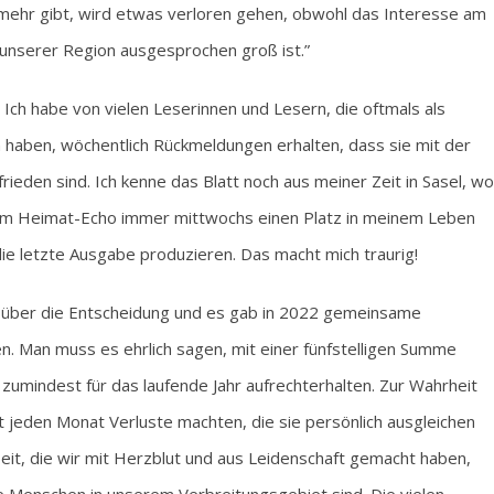
t mehr gibt, wird etwas verloren gehen, obwohl das Interesse am
 unserer Region ausgesprochen groß ist.”
 Ich habe von vielen Leserinnen und Lesern, die oftmals als
n haben, wöchentlich Rückmeldungen erhalten, dass sie mit der
rieden sind. Ich kenne das Blatt noch aus meiner Zeit in Sasel, wo
t im Heimat-Echo immer mittwochs einen Platz in meinem Leben
die letzte Ausgabe produzieren. Das macht mich traurig!
rig über die Entscheidung und es gab in 2022 gemeinsame
. Man muss es ehrlich sagen, mit einer fünfstelligen Summe
umindest für das laufende Jahr aufrechterhalten. Zur Wahrheit
t jeden Monat Verluste machten, die sie persönlich ausgleichen
eit, die wir mit Herzblut und aus Leidenschaft gemacht haben,