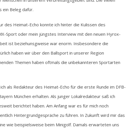
e Menschen in unserem Verbreitungsgebiet sind. Die vielen
 ein Beleg dafür.
ur des Heimat-Echo konnte ich hinter die Kulissen des
X-Sport oder mein jüngstes Interview mit den neuen Hyrox-
Arbeit ist beziehunsgweise war enorm. Insbesondere die
rlich haben wir über den Ballsport in unserer Region
chenden Themen haben oftmals die unbekannteren Sportarten
 ich als Redakteur des Heimat-Echo für die erste Runde im DFB-
yern München erhalten. Als junger Lokalredakteur saß ich
sweit berichtet haben. Am Anfang war es für mich noch
ntlich Hintergrundgespräche zu führen. In Zukunft wird mir das
ine wie beispielsweise beim Minigolf. Damals erwarteten uns