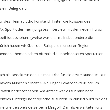
e Menschen in unserem Verbreitungsgebiet sind. Die vielen
 ein Beleg dafür.
ur des Heimat-Echo konnte ich hinter die Kulissen des
X-Sport oder mein jüngstes Interview mit den neuen Hyrox-
Arbeit ist beziehunsgweise war enorm. Insbesondere die
rlich haben wir über den Ballsport in unserer Region
chenden Themen haben oftmals die unbekannteren Sportarten
 ich als Redakteur des Heimat-Echo für die erste Runde im DFB-
yern München erhalten. Als junger Lokalredakteur saß ich
sweit berichtet haben. Am Anfang war es für mich noch
ntlich Hintergrundgespräche zu führen. In Zukunft wird mir das
ine wie beispielsweise beim Minigolf. Damals erwarteten uns