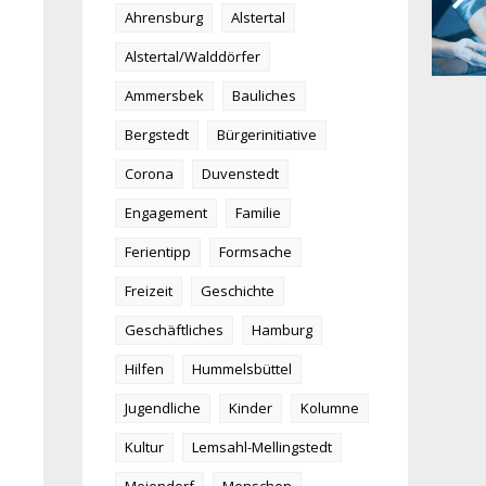
Ahrensburg
Alstertal
Alstertal/Walddörfer
Ammersbek
Bauliches
Bergstedt
Bürgerinitiative
Corona
Duvenstedt
Engagement
Familie
Ferientipp
Formsache
Freizeit
Geschichte
Geschäftliches
Hamburg
Hilfen
Hummelsbüttel
Jugendliche
Kinder
Kolumne
Kultur
Lemsahl-Mellingstedt