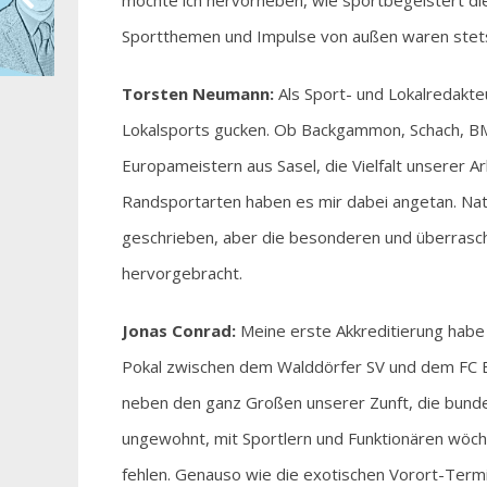
möchte ich hervorheben, wie sportbegeistert di
Sportthemen und Impulse von außen waren stets
Torsten Neumann:
Als Sport- und Lokalredakte
Lokalsports gucken. Ob Backgammon, Schach, BM
Europameistern aus Sasel, die Vielfalt unserer 
Randsportarten haben es mir dabei angetan. Natü
geschrieben, aber die besonderen und überras
hervorgebracht.
Jonas Conrad:
Meine erste Akkreditierung habe
Pokal zwischen dem Walddörfer SV und dem FC Ba
neben den ganz Großen unserer Zunft, die bunde
ungewohnt, mit Sportlern und Funktionären wöche
fehlen. Genauso wie die exotischen Vorort-Term