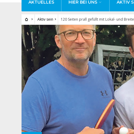
AKTUELLES
HIER BEI UNS
AKTIV S
Aktiv sein
120 Seiten prall gefüllt mit Lokal- und Breit