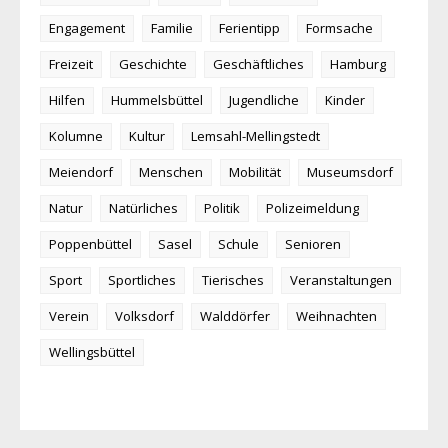
Engagement
Familie
Ferientipp
Formsache
Freizeit
Geschichte
Geschäftliches
Hamburg
Hilfen
Hummelsbüttel
Jugendliche
Kinder
Kolumne
Kultur
Lemsahl-Mellingstedt
Meiendorf
Menschen
Mobilität
Museumsdorf
Natur
Natürliches
Politik
Polizeimeldung
Poppenbüttel
Sasel
Schule
Senioren
Sport
Sportliches
Tierisches
Veranstaltungen
Verein
Volksdorf
Walddörfer
Weihnachten
Wellingsbüttel