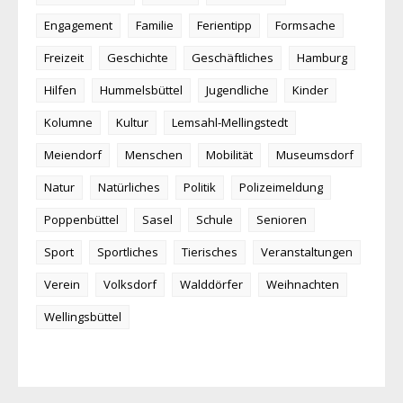
Engagement
Familie
Ferientipp
Formsache
Freizeit
Geschichte
Geschäftliches
Hamburg
Hilfen
Hummelsbüttel
Jugendliche
Kinder
Kolumne
Kultur
Lemsahl-Mellingstedt
Meiendorf
Menschen
Mobilität
Museumsdorf
Natur
Natürliches
Politik
Polizeimeldung
Poppenbüttel
Sasel
Schule
Senioren
Sport
Sportliches
Tierisches
Veranstaltungen
Verein
Volksdorf
Walddörfer
Weihnachten
Wellingsbüttel