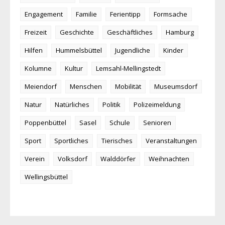
Engagement
Familie
Ferientipp
Formsache
Freizeit
Geschichte
Geschäftliches
Hamburg
Hilfen
Hummelsbüttel
Jugendliche
Kinder
Kolumne
Kultur
Lemsahl-Mellingstedt
Meiendorf
Menschen
Mobilität
Museumsdorf
Natur
Natürliches
Politik
Polizeimeldung
Poppenbüttel
Sasel
Schule
Senioren
Sport
Sportliches
Tierisches
Veranstaltungen
Verein
Volksdorf
Walddörfer
Weihnachten
Wellingsbüttel