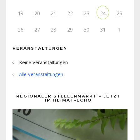
19
20
21
22
23
25
24
26
27
28
29
30
31
1
VERANSTALTUNGEN
Keine Veranstaltungen
Alle Veranstaltungen
REGIONALER STELLENMARKT – JETZT
IM HEIMAT-ECHO
Video-
Player