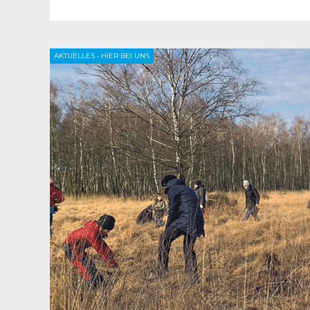
AKTUELLES
•
HIER BEI UNS