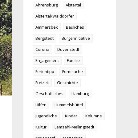
Ahrensburg
Alstertal
Alstertal/Walddörfer
Ammersbek
Bauliches
Bergstedt
Bürgerinitiative
Corona
Duvenstedt
Engagement
Familie
Ferientipp
Formsache
Freizeit
Geschichte
Geschäftliches
Hamburg
Hilfen
Hummelsbüttel
Jugendliche
Kinder
Kolumne
Kultur
Lemsahl-Mellingstedt