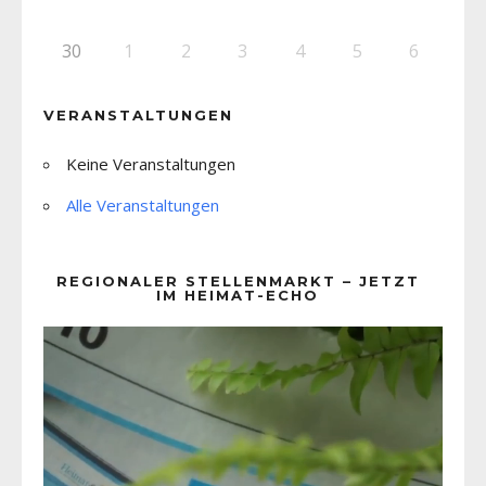
30
1
2
3
4
5
6
VERANSTALTUNGEN
Keine Veranstaltungen
Alle Veranstaltungen
REGIONALER STELLENMARKT – JETZT
IM HEIMAT-ECHO
Video-
Player