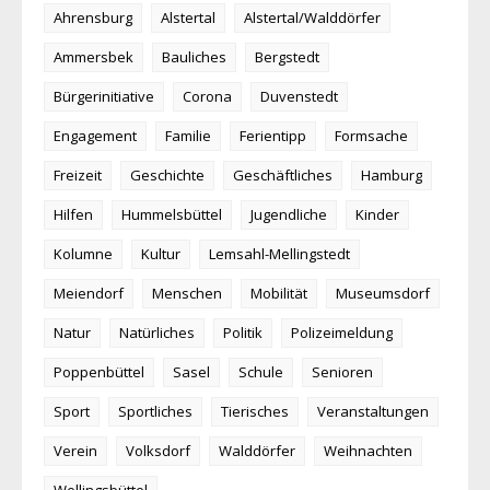
Ahrensburg
Alstertal
Alstertal/Walddörfer
Ammersbek
Bauliches
Bergstedt
Bürgerinitiative
Corona
Duvenstedt
Engagement
Familie
Ferientipp
Formsache
Freizeit
Geschichte
Geschäftliches
Hamburg
Hilfen
Hummelsbüttel
Jugendliche
Kinder
Kolumne
Kultur
Lemsahl-Mellingstedt
Meiendorf
Menschen
Mobilität
Museumsdorf
Natur
Natürliches
Politik
Polizeimeldung
Poppenbüttel
Sasel
Schule
Senioren
Sport
Sportliches
Tierisches
Veranstaltungen
Verein
Volksdorf
Walddörfer
Weihnachten
Wellingsbüttel