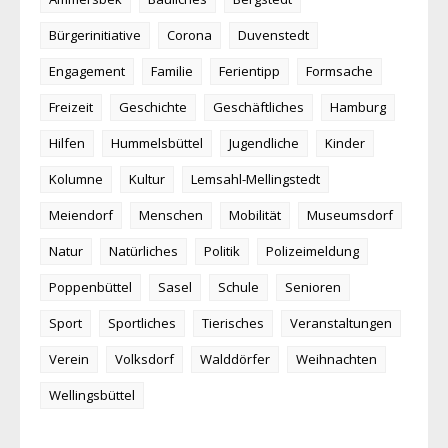
Bürgerinitiative
Corona
Duvenstedt
Engagement
Familie
Ferientipp
Formsache
Freizeit
Geschichte
Geschäftliches
Hamburg
Hilfen
Hummelsbüttel
Jugendliche
Kinder
Kolumne
Kultur
Lemsahl-Mellingstedt
Meiendorf
Menschen
Mobilität
Museumsdorf
Natur
Natürliches
Politik
Polizeimeldung
Poppenbüttel
Sasel
Schule
Senioren
Sport
Sportliches
Tierisches
Veranstaltungen
Verein
Volksdorf
Walddörfer
Weihnachten
Wellingsbüttel