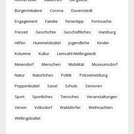
Bürgerinitiative
Corona
Duvenstedt
Engagement
Familie
Ferientipp
Formsache
Freizeit
Geschichte
Geschäftliches
Hamburg
Hilfen
Hummelsbüttel
Jugendliche
Kinder
Kolumne
Kultur
Lemsahl-Mellingstedt
Meiendorf
Menschen
Mobilität
Museumsdorf
Natur
Natürliches
Politik
Polizeimeldung
Poppenbüttel
Sasel
Schule
Senioren
Sport
Sportliches
Tierisches
Veranstaltungen
Verein
Volksdorf
Walddörfer
Weihnachten
Wellingsbüttel